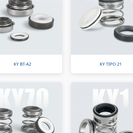
KY BT-A2
KY TIPO 21