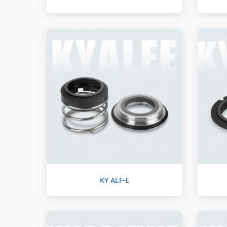
KY ALF-E