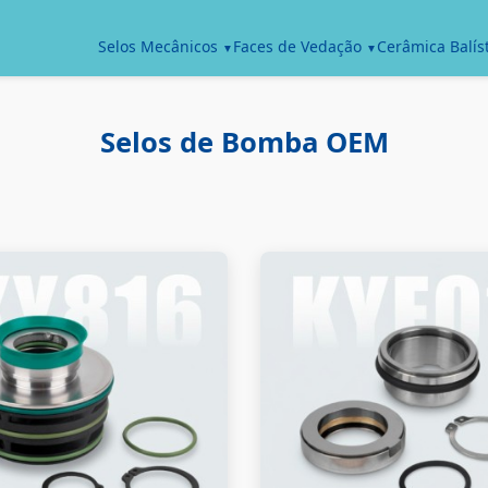
Cerâmica Balíst
Selos Mecânicos
Faces de Vedação
Selos de Bomba OEM