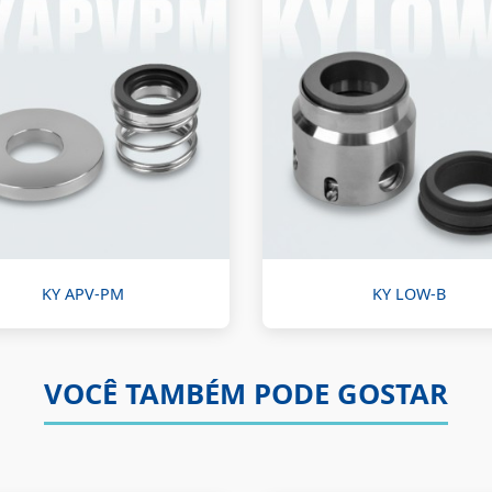
KY APV-PM
KY LOW-B
VOCÊ TAMBÉM PODE GOSTAR