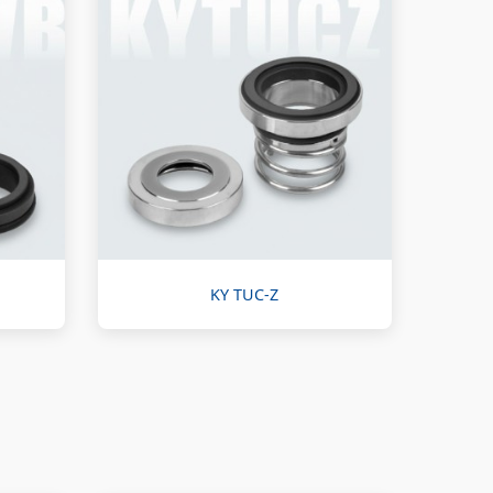
KY TUC-Z