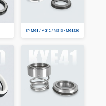
KY MG1 / MG12 / MG13 / MG1S20