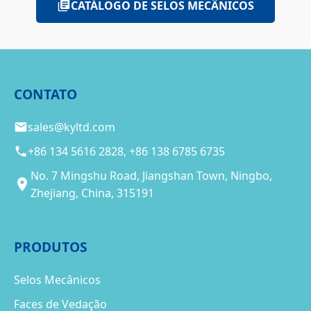
CATÁLOGO DE SELOS MECÂNICOS
CONTATO
sales@kyltd.com
+86 134 5616 2828, +86 138 6785 6735
No. 7 Mingshu Road, Jiangshan Town, Ningbo,
Zhejiang, China, 315191
PRODUTOS
Selos Mecânicos
Faces de Vedação