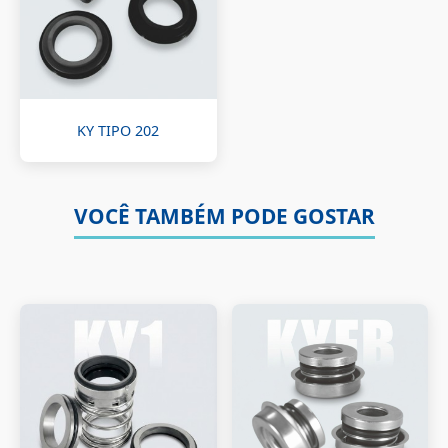
KY TIPO 202
VOCÊ TAMBÉM PODE GOSTAR