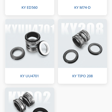
KY ED560
KY M74-D
KY UU4701
KY TIPO 208