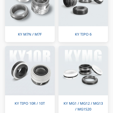
KY M7N / M7F
KY TIPO 6
KY TIPO 10R / 10T
KY MG1 / MG12 / MG13
/ MG1S20