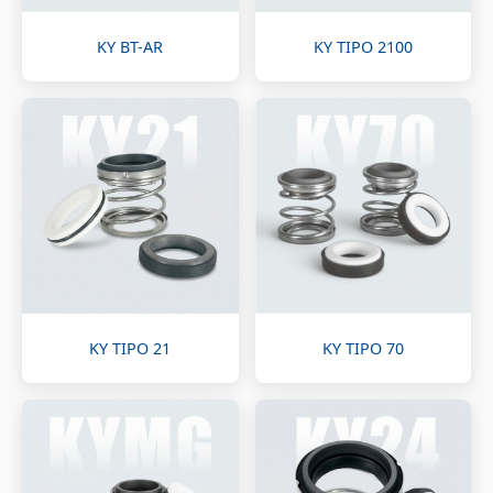
KY BT-AR
KY TIPO 2100
KY TIPO 21
KY TIPO 70