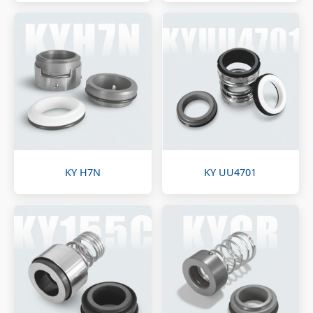
KY H7N
KY UU4701