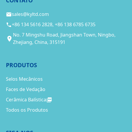
CONTATO
sales@kyltd.com
+86 134 5616 2828, +86 138 6785 6735
No. 7 Mingshu Road, Jiangshan Town, Ningbo,
Zhejiang, China, 315191
PRODUTOS
Selos Mecânicos
Faces de Vedação
Cerâmica Balística
Todos os Produtos