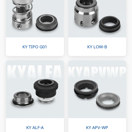
KY TIPO G01
KY LOW-B
KY ALF-A
KY APV-WP