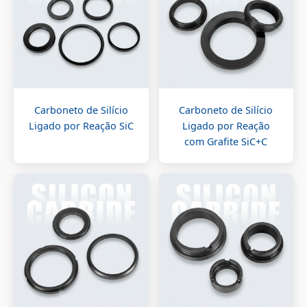
Carboneto de Silício
Carboneto de Silício
Ligado por Reação SiC
Ligado por Reação
com Grafite SiC+C