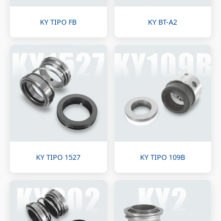
KY TIPO FB
KY BT-A2
KY TIPO 1527
KY TIPO 109B