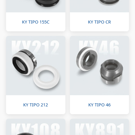
KY TIPO 155C
KY TIPO CR
KY TIPO 212
KY TIPO 46