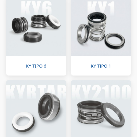
KY TIPO 6
KY TIPO 1