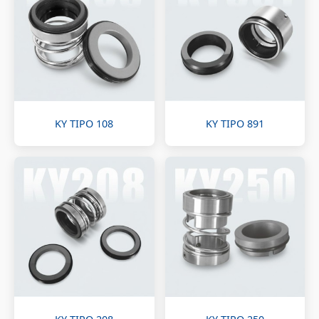
KY TIPO 108
KY TIPO 891